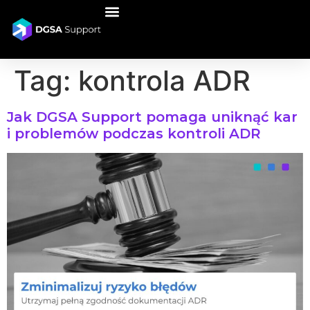
Tag:
kontrola ADR
Jak DGSA Support pomaga uniknąć kar
i problemów podczas kontroli ADR